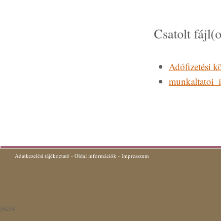
Csatolt fájl(
Adófizetési k
munkaltatoi_i
Adatkezelési tájékoztató
-
Oldal információk
-
Impresszum
56254