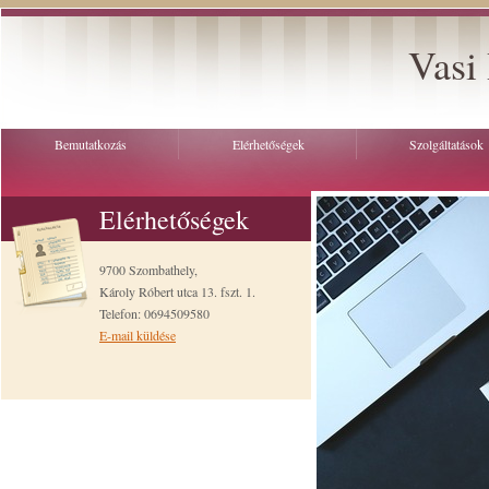
Vasi 
Bemutatkozás
Elérhetőségek
Szolgáltatások
Elérhetőségek
9700 Szombathely,
Károly Róbert utca 13. fszt. 1.
Telefon: 0694509580
E-mail küldése