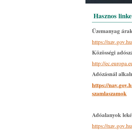
Hasznos link
Üzemanyag árak
https://nav.gov.
Közösségi adós
http://ec.europa.
Adózásnál alkal
https://nav.gov
szamlaszamok
Adóalanyok leké
https://nav.gov.h